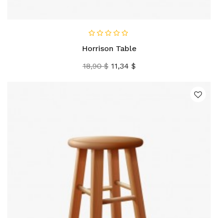
AÑADIR AL CARRITO
Horrison Table
Precio
Precio
18,90 $
11,34 $
base