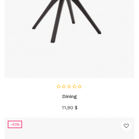
AÑADIR AL CARRITO
Dining
Precio
11,90 $
-40%