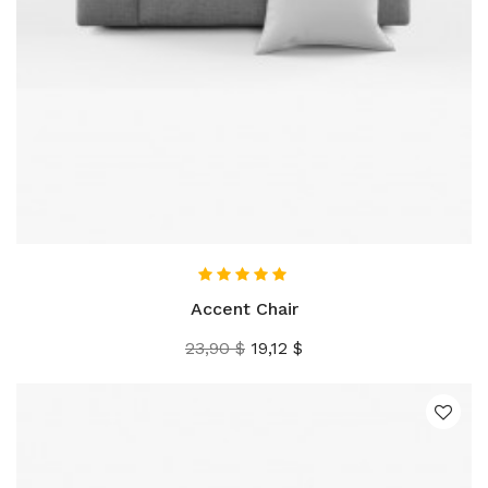
AÑADIR AL CARRITO
Accent Chair
Precio
Precio
23,90 $
19,12 $
base