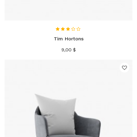
AÑADIR AL CARRITO
Tim Hortons
Precio
9,00 $