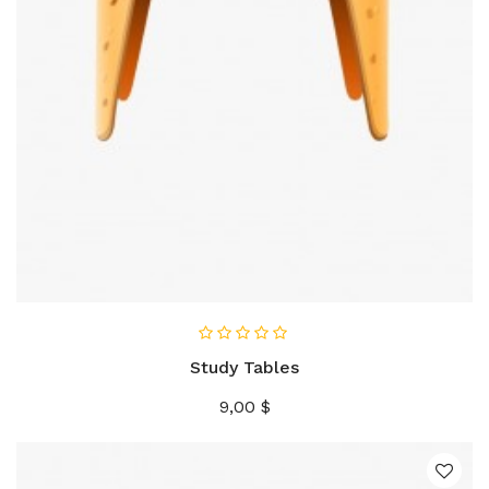
AÑADIR AL CARRITO
Study Tables
Precio
9,00 $