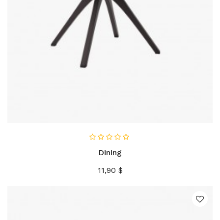
AÑADIR AL CARRITO
Dining
Precio
11,90 $