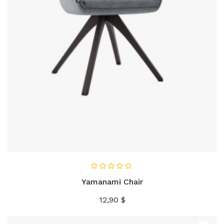
AÑADIR AL CARRITO
Yamanami Chair
Precio
12,90 $