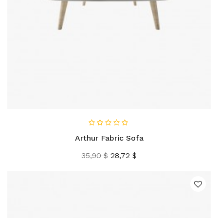
AÑADIR AL CARRITO
Arthur Fabric Sofa
Precio
Precio
35,90 $
28,72 $
base