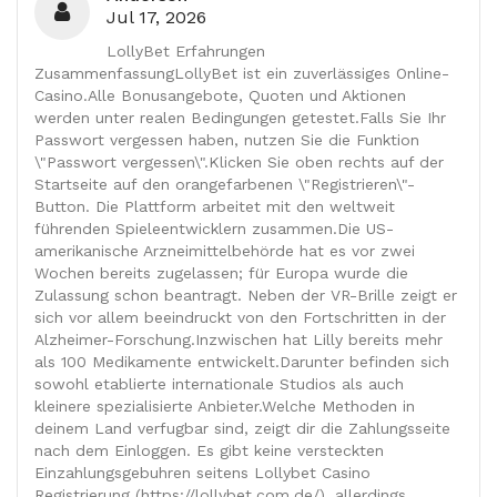
Jul 17, 2026
LollyBet Erfahrungen
ZusammenfassungLollyBet ist ein zuverlässiges Online-
Casino.Alle Bonusangebote, Quoten und Aktionen
werden unter realen Bedingungen getestet.Falls Sie Ihr
Passwort vergessen haben, nutzen Sie die Funktion
\"Passwort vergessen\".Klicken Sie oben rechts auf der
Startseite auf den orangefarbenen \"Registrieren\"-
Button. Die Plattform arbeitet mit den weltweit
führenden Spieleentwicklern zusammen.Die US-
amerikanische Arzneimittelbehörde hat es vor zwei
Wochen bereits zugelassen; für Europa wurde die
Zulassung schon beantragt. Neben der VR-Brille zeigt er
sich vor allem beeindruckt von den Fortschritten in der
Alzheimer-Forschung.Inzwischen hat Lilly bereits mehr
als 100 Medikamente entwickelt.Darunter befinden sich
sowohl etablierte internationale Studios als auch
kleinere spezialisierte Anbieter.Welche Methoden in
deinem Land verfugbar sind, zeigt dir die Zahlungsseite
nach dem Einloggen. Es gibt keine versteckten
Einzahlungsgebuhren seitens Lollybet Casino
Registrierung (https://lollybet.com.de/), allerdings