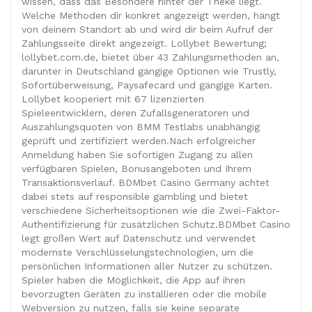
wissen, dass das Besondere hinter der Theke liegt.
Welche Methoden dir konkret angezeigt werden, hängt
von deinem Standort ab und wird dir beim Aufruf der
Zahlungsseite direkt angezeigt. Lollybet Bewertung;
lollybet.com.de, bietet über 43 Zahlungsmethoden an,
darunter in Deutschland gängige Optionen wie Trustly,
Sofortüberweisung, Paysafecard und gängige Karten.
Lollybet kooperiert mit 67 lizenzierten
Spieleentwicklern, deren Zufallsgeneratoren und
Auszahlungsquoten von BMM Testlabs unabhängig
geprüft und zertifiziert werden.Nach erfolgreicher
Anmeldung haben Sie sofortigen Zugang zu allen
verfügbaren Spielen, Bonusangeboten und Ihrem
Transaktionsverlauf. BDMbet Casino Germany achtet
dabei stets auf responsible gambling und bietet
verschiedene Sicherheitsoptionen wie die Zwei-Faktor-
Authentifizierung für zusätzlichen Schutz.BDMbet Casino
legt großen Wert auf Datenschutz und verwendet
modernste Verschlüsselungstechnologien, um die
persönlichen Informationen aller Nutzer zu schützen.
Spieler haben die Möglichkeit, die App auf ihren
bevorzugten Geräten zu installieren oder die mobile
Webversion zu nutzen, falls sie keine separate