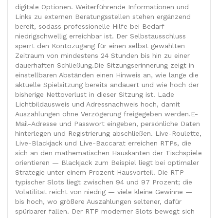
digitale Optionen. Weiterführende Informationen und
Links zu externen Beratungsstellen stehen ergänzend
bereit, sodass professionelle Hilfe bei Bedarf
niedrigschwellig erreichbar ist. Der Selbstausschluss
sperrt den Kontozugang für einen selbst gewählten
Zeitraum von mindestens 24 Stunden bis hin zu einer
dauerhaften Schließung.Die Sitzungserinnerung zeigt in
einstellbaren Abständen einen Hinweis an, wie lange die
aktuelle Spielsitzung bereits andauert und wie hoch der
bisherige Nettoverlust in dieser Sitzung ist. Lade
Lichtbildausweis und Adressnachweis hoch, damit
Auszahlungen ohne Verzögerung freigegeben werden.E-
Mail-Adresse und Passwort eingeben, persönliche Daten
hinterlegen und Registrierung abschließen. Live-Roulette,
Live-Blackjack und Live-Baccarat erreichen RTPs, die
sich an den mathematischen Hauskanten der Tischspiele
orientieren — Blackjack zum Beispiel liegt bei optimaler
Strategie unter einem Prozent Hausvorteil. Die RTP
typischer Slots liegt zwischen 94 und 97 Prozent; die
Volatilität reicht von niedrig — viele kleine Gewinne —
bis hoch, wo größere Auszahlungen seltener, dafür
spürbarer fallen. Der RTP moderner Slots bewegt sich