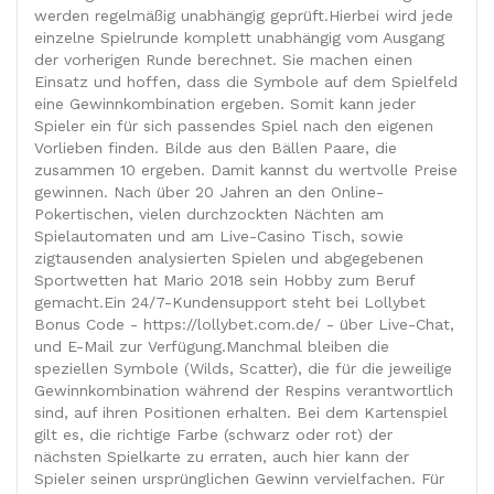
werden regelmäßig unabhängig geprüft.Hierbei wird jede
einzelne Spielrunde komplett unabhängig vom Ausgang
der vorherigen Runde berechnet. Sie machen einen
Einsatz und hoffen, dass die Symbole auf dem Spielfeld
eine Gewinnkombination ergeben. Somit kann jeder
Spieler ein für sich passendes Spiel nach den eigenen
Vorlieben finden. Bilde aus den Bällen Paare, die
zusammen 10 ergeben. Damit kannst du wertvolle Preise
gewinnen. Nach über 20 Jahren an den Online-
Pokertischen, vielen durchzockten Nächten am
Spielautomaten und am Live-Casino Tisch, sowie
zigtausenden analysierten Spielen und abgegebenen
Sportwetten hat Mario 2018 sein Hobby zum Beruf
gemacht.Ein 24/7-Kundensupport steht bei Lollybet
Bonus Code - https://lollybet.com.de/ - über Live-Chat,
und E-Mail zur Verfügung.Manchmal bleiben die
speziellen Symbole (Wilds, Scatter), die für die jeweilige
Gewinnkombination während der Respins verantwortlich
sind, auf ihren Positionen erhalten. Bei dem Kartenspiel
gilt es, die richtige Farbe (schwarz oder rot) der
nächsten Spielkarte zu erraten, auch hier kann der
Spieler seinen ursprünglichen Gewinn vervielfachen. Für