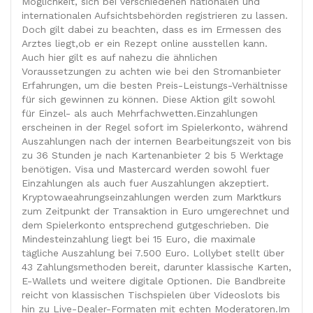
Möglichkeit, sich bei verschiedenen nationalen und
internationalen Aufsichtsbehörden registrieren zu lassen.
Doch gilt dabei zu beachten, dass es im Ermessen des
Arztes liegt,ob er ein Rezept online ausstellen kann.
Auch hier gilt es auf nahezu die ähnlichen
Voraussetzungen zu achten wie bei den Stromanbieter
Erfahrungen, um die besten Preis-Leistungs-Verhältnisse
für sich gewinnen zu können. Diese Aktion gilt sowohl
für Einzel- als auch Mehrfachwetten.Einzahlungen
erscheinen in der Regel sofort im Spielerkonto, während
Auszahlungen nach der internen Bearbeitungszeit von bis
zu 36 Stunden je nach Kartenanbieter 2 bis 5 Werktage
benötigen. Visa und Mastercard werden sowohl fuer
Einzahlungen als auch fuer Auszahlungen akzeptiert.
Kryptowaeahrungseinzahlungen werden zum Marktkurs
zum Zeitpunkt der Transaktion in Euro umgerechnet und
dem Spielerkonto entsprechend gutgeschrieben. Die
Mindesteinzahlung liegt bei 15 Euro, die maximale
tägliche Auszahlung bei 7.500 Euro. Lollybet stellt über
43 Zahlungsmethoden bereit, darunter klassische Karten,
E-Wallets und weitere digitale Optionen. Die Bandbreite
reicht von klassischen Tischspielen über Videoslots bis
hin zu Live-Dealer-Formaten mit echten Moderatoren.Im