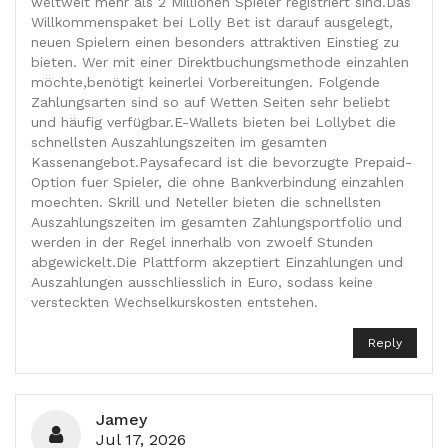
weltweit mehr als 2 Millionen Spieler registriert sind.Das
Willkommenspaket bei Lolly Bet ist darauf ausgelegt,
neuen Spielern einen besonders attraktiven Einstieg zu
bieten. Wer mit einer Direktbuchungsmethode einzahlen
möchte,benötigt keinerlei Vorbereitungen. Folgende
Zahlungsarten sind so auf Wetten Seiten sehr beliebt
und häufig verfügbar.E-Wallets bieten bei Lollybet die
schnellsten Auszahlungszeiten im gesamten
Kassenangebot.Paysafecard ist die bevorzugte Prepaid-
Option fuer Spieler, die ohne Bankverbindung einzahlen
moechten. Skrill und Neteller bieten die schnellsten
Auszahlungszeiten im gesamten Zahlungsportfolio und
werden in der Regel innerhalb von zwoelf Stunden
abgewickelt.Die Plattform akzeptiert Einzahlungen und
Auszahlungen ausschliesslich in Euro, sodass keine
versteckten Wechselkurskosten entstehen.
Reply
Jamey
Jul 17, 2026