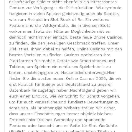
risikofreudige Spieler steht ebenfalls ein interessantes
Feature zur Verfügung – die Risikofunktion. Wildsymbole
fungieren in vielen Spielen gleichzeitig auch als Scatter,
wie zum Beispiel im Slot Book of Ra. Ein weiteres
Feature sind die Wildsymbole, die in diversen Slots
vorkommen.Trotz der Fülle an Möglichkeiten ist es
dennoch nicht immer einfach, beste neue Online Casinos
zu finden, die den jeweiligen Geschmack treffen. Unser
Ziel ist es, Ihnen dabei zu helfen, Online Casinos mit den
besten Vorteilen zu finden. Casinos optimieren ihre
Plattformen für mobile Geräte wie Smartphones und
Tablets, um Spielern ein nahtloses Spielerlebnis zu
bieten, unabhängig ob zu Hause oder unterwegs.Hier
finden Sie die besten neuen Online Casinos 2025, die wir
erst kürzlich für Spieler aus Deutschland zu unserer
Datenbank hinzugefügt haben.Nachfolgend geben wir
euch einen Einblick, wie wir Schritt für Schritt vorgehen,
um für euch verlässliche und fundierte Bewertungen zu
schreiben. Als unabhängige Website stellen wir sicher,
dass unsere Einschätzungen immer objektiv bleiben.
Entdeckt hier frisches Gameplay und spannende
Features oder besucht unsere Seite für Slot-Gerüchte
(English), um Insider-Infos zu unbestätigten Titeln zu