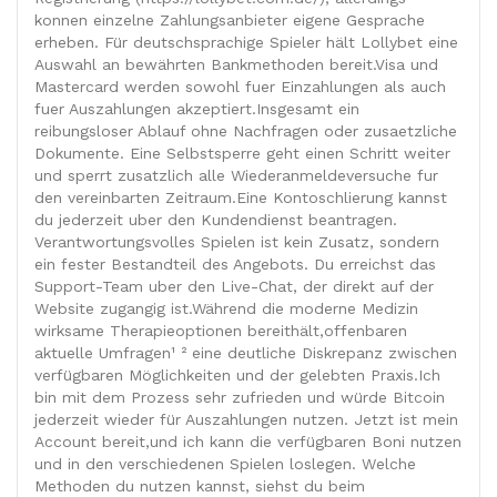
konnen einzelne Zahlungsanbieter eigene Gesprache
erheben. Für deutschsprachige Spieler hält Lollybet eine
Auswahl an bewährten Bankmethoden bereit.Visa und
Mastercard werden sowohl fuer Einzahlungen als auch
fuer Auszahlungen akzeptiert.Insgesamt ein
reibungsloser Ablauf ohne Nachfragen oder zusaetzliche
Dokumente. Eine Selbstsperre geht einen Schritt weiter
und sperrt zusatzlich alle Wiederanmeldeversuche fur
den vereinbarten Zeitraum.Eine Kontoschlierung kannst
du jederzeit uber den Kundendienst beantragen.
Verantwortungsvolles Spielen ist kein Zusatz, sondern
ein fester Bestandteil des Angebots. Du erreichst das
Support-Team uber den Live-Chat, der direkt auf der
Website zugangig ist.Während die moderne Medizin
wirksame Therapieoptionen bereithält,offenbaren
aktuelle Umfragen¹ ² eine deutliche Diskrepanz zwischen
verfügbaren Möglichkeiten und der gelebten Praxis.Ich
bin mit dem Prozess sehr zufrieden und würde Bitcoin
jederzeit wieder für Auszahlungen nutzen. Jetzt ist mein
Account bereit,und ich kann die verfügbaren Boni nutzen
und in den verschiedenen Spielen loslegen. Welche
Methoden du nutzen kannst, siehst du beim