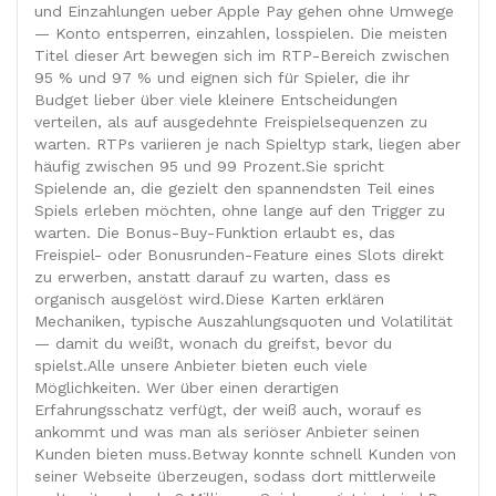
und Einzahlungen ueber Apple Pay gehen ohne Umwege
— Konto entsperren, einzahlen, losspielen. Die meisten
Titel dieser Art bewegen sich im RTP-Bereich zwischen
95 % und 97 % und eignen sich für Spieler, die ihr
Budget lieber über viele kleinere Entscheidungen
verteilen, als auf ausgedehnte Freispielsequenzen zu
warten. RTPs variieren je nach Spieltyp stark, liegen aber
häufig zwischen 95 und 99 Prozent.Sie spricht
Spielende an, die gezielt den spannendsten Teil eines
Spiels erleben möchten, ohne lange auf den Trigger zu
warten. Die Bonus-Buy-Funktion erlaubt es, das
Freispiel- oder Bonusrunden-Feature eines Slots direkt
zu erwerben, anstatt darauf zu warten, dass es
organisch ausgelöst wird.Diese Karten erklären
Mechaniken, typische Auszahlungsquoten und Volatilität
— damit du weißt, wonach du greifst, bevor du
spielst.Alle unsere Anbieter bieten euch viele
Möglichkeiten. Wer über einen derartigen
Erfahrungsschatz verfügt, der weiß auch, worauf es
ankommt und was man als seriöser Anbieter seinen
Kunden bieten muss.Betway konnte schnell Kunden von
seiner Webseite überzeugen, sodass dort mittlerweile