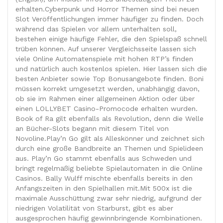
erhalten.Cyberpunk und Horror Themen sind bei neuen
Slot Veröffentlichungen immer häufiger zu finden. Doch
während das Spielen vor allem unterhalten soll,
bestehen einige häufige Fehler, die den Spielspaß schnell
trüben können. Auf unserer Vergleichsseite lassen sich
viele Online Automatenspiele mit hohen RTP’s finden
und natürlich auch kostenlos spielen. Hier lassen sich die
besten Anbieter sowie Top Bonusangebote finden. Boni
müssen korrekt umgesetzt werden, unabhängig davon,
ob sie im Rahmen einer allgemeinen Aktion oder über
einen LOLLYBET Casino-Promocode erhalten wurden.
Book of Ra gilt ebenfalls als Revolution, denn die Welle
an Bücher-Slots begann mit diesem Titel von
Novoline.Play’n Go gilt als Alleskönner und zeichnet sich
durch eine große Bandbreite an Themen und Spielideen
aus. Play’n Go stammt ebenfalls aus Schweden und
bringt regelmäßig beliebte Spielautomaten in die Online
Casinos. Bally Wulff mischte ebenfalls bereits in den
Anfangszeiten in den Spielhallen mit.Mit 500x ist die
maximale Ausschüttung zwar sehr niedrig, aufgrund der
niedrigen Volatilität von Starburst, gibt es aber
ausgesprochen häufig gewinnbringende Kombinationen.