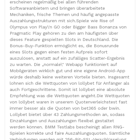
erscheinen regelmäßig bei allen führenden
Softwareanbietern und bringen überarbeitete
Mechaniken, frische Themen und häufig angepasste
Auszahlungsstrukturen mit sich.Spiele wie Rise of
Olympus von Play\'n GO oder Bigger Bass Bonanza von
Pragmatic Play gehören zu den am häufigsten über
dieses Feature gespielten Slots in Deutschland. Die
Bonus-Buy-Funktion ermöglicht es, die Bonusrunde
eines Slots gegen einen festen Aufpreis sofort
auszulösen, anstatt auf ein zufälliges Scatter-Ergebnis
zu warten. Die „normale\" Webapp funktioniert auf
Mobilgeräten wirklich gut und eine eigene Android-App
würde deshalb keine weiteren Vorteile bieten. Insgesamt
lohnen sich die Wettquoten von lollybet für Anfänger als
auch Fortgeschrittene. Somit ist lollybet eine absolute
Empfehlung was die Wettquoten angeht.Die Wettquoten
von lollybet waren in unserem Quotenverleichstest fast
immer besser als die Quoten von bet365 oder bwin.
Lollybet bietet über 43 Zahlungsmethoden an, sodass
Einzahlungen und Auszahlungen flexibel gestaltet
werden können. BMM Testlabs bescheinigt allen RNG-
Spielen korrekte und faire Auszahlungsquoten. Sämtliche
Verbindungen werden mit 256-Bit-SSL-Verschlüsselung