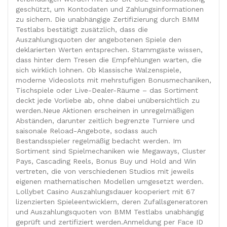
geschützt, um Kontodaten und Zahlungsinformationen
zu sichern. Die unabhängige Zertifizierung durch BMM
Testlabs bestätigt zusätzlich, dass die
Auszahlungsquoten der angebotenen Spiele den
deklarierten Werten entsprechen. Stammgäste wissen,
dass hinter dem Tresen die Empfehlungen warten, die
sich wirklich lohnen. Ob klassische Walzenspiele,
moderne Videoslots mit mehrstufigen Bonusmechaniken,
Tischspiele oder Live-Dealer-Räume – das Sortiment
deckt jede Vorliebe ab, ohne dabei unübersichtlich zu
werden.Neue Aktionen erscheinen in unregelmäßigen
Abständen, darunter zeitlich begrenzte Turniere und
saisonale Reload-Angebote, sodass auch
Bestandsspieler regelmäßig bedacht werden. Im
Sortiment sind Spielmechaniken wie Megaways, Cluster
Pays, Cascading Reels, Bonus Buy und Hold and Win
vertreten, die von verschiedenen Studios mit jeweils
eigenen mathematischen Modellen umgesetzt werden.
Lollybet Casino Auszahlungsdauer kooperiert mit 67
lizenzierten Spieleentwicklern, deren Zufallsgeneratoren
und Auszahlungsquoten von BMM Testlabs unabhängig
geprüft und zertifiziert werden.Anmeldung per Face ID