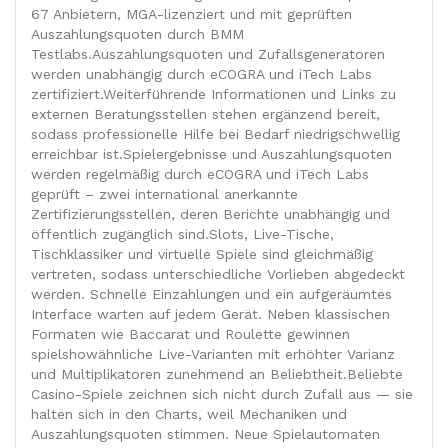
67 Anbietern, MGA-lizenziert und mit geprüften
Auszahlungsquoten durch BMM
Testlabs.Auszahlungsquoten und Zufallsgeneratoren
werden unabhängig durch eCOGRA und iTech Labs
zertifiziert.Weiterführende Informationen und Links zu
externen Beratungsstellen stehen ergänzend bereit,
sodass professionelle Hilfe bei Bedarf niedrigschwellig
erreichbar ist.Spielergebnisse und Auszahlungsquoten
werden regelmäßig durch eCOGRA und iTech Labs
geprüft – zwei international anerkannte
Zertifizierungsstellen, deren Berichte unabhängig und
öffentlich zugänglich sind.Slots, Live-Tische,
Tischklassiker und virtuelle Spiele sind gleichmäßig
vertreten, sodass unterschiedliche Vorlieben abgedeckt
werden. Schnelle Einzahlungen und ein aufgeräumtes
Interface warten auf jedem Gerät. Neben klassischen
Formaten wie Baccarat und Roulette gewinnen
spielshowähnliche Live-Varianten mit erhöhter Varianz
und Multiplikatoren zunehmend an Beliebtheit.Beliebte
Casino-Spiele zeichnen sich nicht durch Zufall aus — sie
halten sich in den Charts, weil Mechaniken und
Auszahlungsquoten stimmen. Neue Spielautomaten