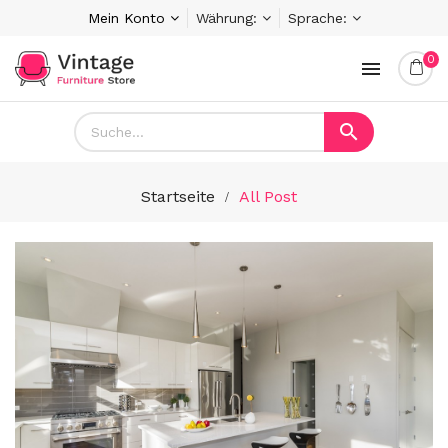
Mein Konto
Währung:
Sprache:
0


Startseite
All Post