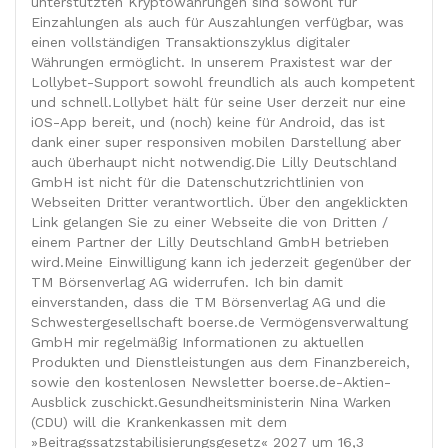
unterstützten Kryptowährungen sind sowohl für
Einzahlungen als auch für Auszahlungen verfügbar, was
einen vollständigen Transaktionszyklus digitaler
Währungen ermöglicht. In unserem Praxistest war der
Lollybet-Support sowohl freundlich als auch kompetent
und schnell.Lollybet hält für seine User derzeit nur eine
iOS-App bereit, und (noch) keine für Android, das ist
dank einer super responsiven mobilen Darstellung aber
auch überhaupt nicht notwendig.Die Lilly Deutschland
GmbH ist nicht für die Datenschutzrichtlinien von
Webseiten Dritter verantwortlich. Über den angeklickten
Link gelangen Sie zu einer Webseite die von Dritten /
einem Partner der Lilly Deutschland GmbH betrieben
wird.Meine Einwilligung kann ich jederzeit gegenüber der
TM Börsen­verlag AG widerrufen. Ich bin damit
einverstanden, dass die TM Börsenverlag AG und die
Schwester­gesellschaft boerse.de Vermögens­verwaltung
GmbH mir regelmäßig Informa­tionen zu aktuellen
Produkten und Dienstleistungen aus dem Finanzbereich,
sowie den kosten­losen Newsletter boerse.de-Aktien-
Ausblick zuschickt.Gesundheitsministerin Nina Warken
(CDU) will die Krankenkassen mit dem
»Beitragssatzstabilisierungsgesetz« 2027 um 16,3