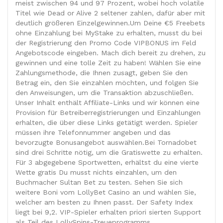
meist zwischen 94 und 97 Prozent, wobei hoch volatile
Titel wie Dead or Alive 2 seltener zahlen, dafür aber mit
deutlich größeren Einzelgewinnen.Um Deine €5 Freebets
ohne Einzahlung bei MyStake zu erhalten, musst du bei
der Registrierung den Promo Code VIPBONUS im Feld
Angebotscode eingeben. Mach dich bereit zu drehen, zu
gewinnen und eine tolle Zeit zu haben! Wählen Sie eine
Zahlungsmethode, die Ihnen zusagt, geben Sie den
Betrag ein, den Sie einzahlen möchten, und folgen Sie
den Anweisungen, um die Transaktion abzuschließen.
Unser Inhalt enthält Affiliate-Links und wir können eine
Provision für Betreiberregistrierungen und Einzahlungen
erhalten, die über diese Links getätigt werden. Spieler
müssen ihre Telefonnummer angeben und das
bevorzugte Bonusangebot auswählen.Bei Tornadobet
sind drei Schritte nötig, um die Gratiswette zu erhalten.
Für 3 abgegebene Sportwetten, erhältst du eine vierte
Wette gratis Du musst nichts einzahlen, um den
Buchmacher Sultan Bet zu testen. Sehen Sie sich
weitere Boni vom LollyBet Casino an und wählen Sie,
welcher am besten zu Ihnen passt. Der Safety Index
liegt bei 9,2. VIP-Spieler erhalten priori sierten Support
als Teil des LollySpins-Treueprogramms.