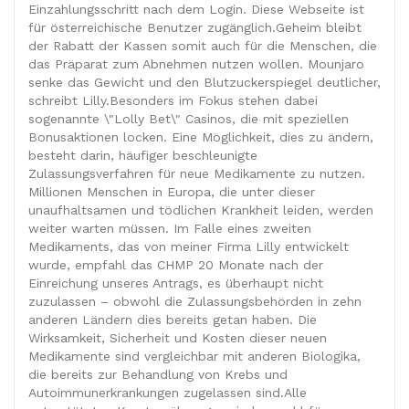
Einzahlungsschritt nach dem Login. Diese Webseite ist
für österreichische Benutzer zugänglich.Geheim bleibt
der Rabatt der Kassen somit auch für die Menschen, die
das Präparat zum Abnehmen nutzen wollen. Mounjaro
senke das Gewicht und den Blutzuckerspiegel deutlicher,
schreibt Lilly.Besonders im Fokus stehen dabei
sogenannte \"Lolly Bet\" Casinos, die mit speziellen
Bonusaktionen locken. Eine Möglichkeit, dies zu ändern,
besteht darin, häufiger beschleunigte
Zulassungsverfahren für neue Medikamente zu nutzen.
Millionen Menschen in Europa, die unter dieser
unaufhaltsamen und tödlichen Krankheit leiden, werden
weiter warten müssen. Im Falle eines zweiten
Medikaments, das von meiner Firma Lilly entwickelt
wurde, empfahl das CHMP 20 Monate nach der
Einreichung unseres Antrags, es überhaupt nicht
zuzulassen – obwohl die Zulassungsbehörden in zehn
anderen Ländern dies bereits getan haben. Die
Wirksamkeit, Sicherheit und Kosten dieser neuen
Medikamente sind vergleichbar mit anderen Biologika,
die bereits zur Behandlung von Krebs und
Autoimmunerkrankungen zugelassen sind.Alle